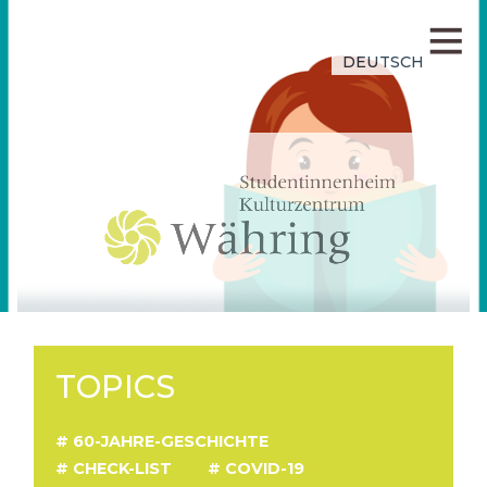
DEUTSCH
TOPICS
60-JAHRE-GESCHICHTE
CHECK-LIST
COVID-19