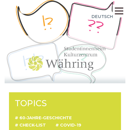
DEUTSCH
TOPICS
60-JAHRE-GESCHICHTE
CHECK-LIST
COVID-19